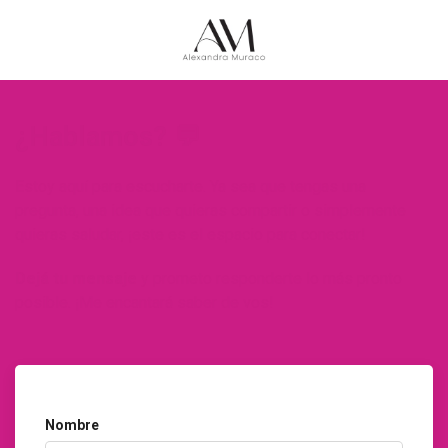
¿Hablamos? 💬
Estoy aquí para escucharte. Ya sea que tengas una
pregunta, una idea que quieras compartir o simplemente
quieras saludar, ¡este es el espacio para conectar!
Dejá tu mensaje
y prometo responderte lo más pronto
posible. ¡Me encantará saber de vos!
Nombre